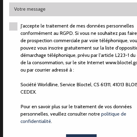
Votre message
J'accepte le traitement de mes données personnelles
+ de photos
conformément au RGPD. Si vous ne souhaitez pas faire 
de prospection commerciale par voie téléphonique, vo
pouvez vous inscrire gratuitement sur la liste d'opposit
démarchage téléphonique, prévu par l'article L223-1 du
MAISON BOURGEOISE AVEC
de la consommation, sur le site Internet www.bloctel.go
PETIT JARDIN AU COEUR
ou par courrier adressé à :
D'HENRIVILLE
Société Worldline, Service Bloctel, CS 61311, 41013 BLOI
HAI
375 000
CEDEX.
€
Pour en savoir plus sur le traitement de vos données
personnelles, veuillez consulter notre
politique de
confidentialité
.