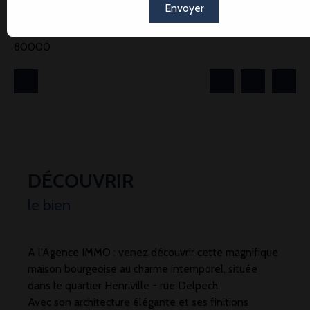
Envoyer
Vente
Maison
Amiens 80000
Maison mitoyenne 2 côtés à vendre, 5 pièces - Amiens
80000
DÉCOUVRIR
le bien
A l'Agence IMMO : venez découvrir cette magnifique
maison bourgeoise au charme intemporel, située
dans le quartier Henriville - rue Delpech.
Avec son architecture élégante et ses finitions