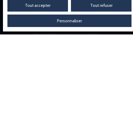
Tout accepter
Tout refuser
Personnaliser
PROPERTY MANAGEMENT
Maintenance, relation bailleur/locataire, suivi
budgétaire, gestion des prestataires… nous
pilotons vos immeubles tertiaires avec rigueur pour
garantir performance et pérennité.
SYNDIC PROFESSIONNEL