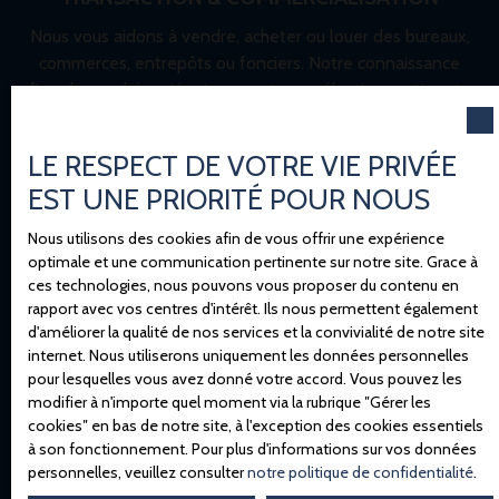
Nous vous aidons à vendre, acheter ou louer des bureaux,
commerces, entrepôts ou fonciers. Notre connaissance
fine du marché amiénois permet une sélection pertinente
et des transactions sécurisées.
LE RESPECT DE VOTRE VIE PRIVÉE
EST UNE PRIORITÉ POUR NOUS
Nous utilisons des cookies afin de vous offrir une expérience
optimale et une communication pertinente sur notre site. Grace à
ces technologies, nous pouvons vous proposer du contenu en
rapport avec vos centres d'intérêt. Ils nous permettent également
INVESTISSEMENT & VALORISATION D'ACTIFS
d'améliorer la qualité de nos services et la convivialité de notre site
Vous souhaitez investir ou arbitrer un bien tertiaire ? Nous
internet. Nous utiliserons uniquement les données personnelles
pour lesquelles vous avez donné votre accord. Vous pouvez les
réalisons des évaluations, analyses de rentabilité, due
modifier à n'importe quel moment via la rubrique ″Gérer les
diligence et vous accompagnons dans les montages
cookies″ en bas de notre site, à l'exception des cookies essentiels
complexes.
à son fonctionnement. Pour plus d'informations sur vos données
personnelles, veuillez consulter
notre politique de confidentialité
.