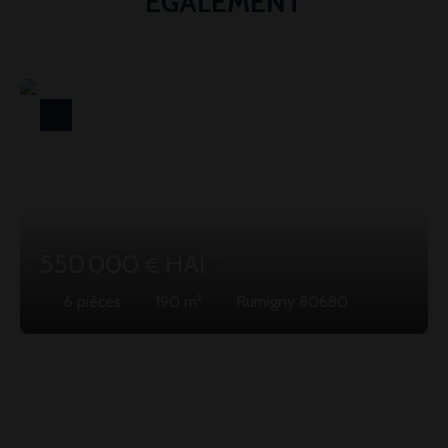
ÉGALEMENT
550 000
HAI
€
6
pièces
190
m²
Rumigny 80680