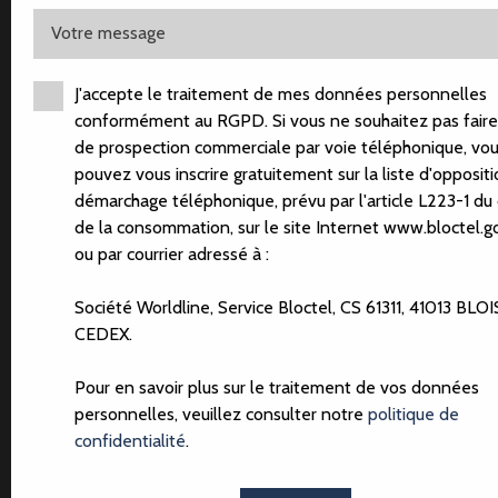
Votre message
J'accepte le traitement de mes données personnelles
+ de photos
conformément au RGPD. Si vous ne souhaitez pas faire 
de prospection commerciale par voie téléphonique, vo
pouvez vous inscrire gratuitement sur la liste d'opposit
démarchage téléphonique, prévu par l'article L223-1 du
MAISON DE CAMPAGNE
de la consommation, sur le site Internet www.bloctel.go
RÉNOVÉE
ou par courrier adressé à :
HAI
250 000
€
Société Worldline, Service Bloctel, CS 61311, 41013 BLOI
CEDEX.
Pour en savoir plus sur le traitement de vos données
personnelles, veuillez consulter notre
politique de
confidentialité
.
Vente
Maison
Cayeux-en-Santerre 80800