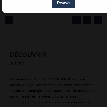
Maison individuelle à vendre, 6 pièces - Cayeux-en-
Envoyer
Santerre 80800
DÉCOUVRIR
le bien
Nouveauté à CAYEUX EN SANTERRE sur l'axe
Amiens / Roye : venez découvrir cette confortable
maison de campagne avec autonomie de plain-pied
sur un terrain entièrement clos et arboré !
Elle se compose au rez-de-chaussée d'une entrée