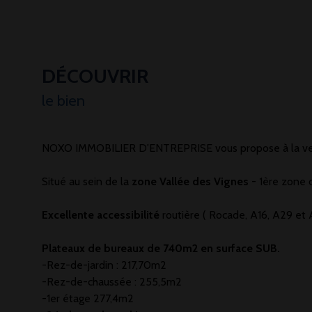
DÉCOUVRIR
le bien
NOXO IMMOBILIER D'ENTREPRISE vous propose à la vent
Situé au sein de la
zone Vallée des Vignes
- 1ère zone 
Excellente accessibilité
routière ( Rocade, A16, A29 et
Plateaux de bureaux de 740m2 en surface SUB.
-Rez-de-jardin : 217,70m2
-Rez-de-chaussée : 255,5m2
-1er étage 277,4m2