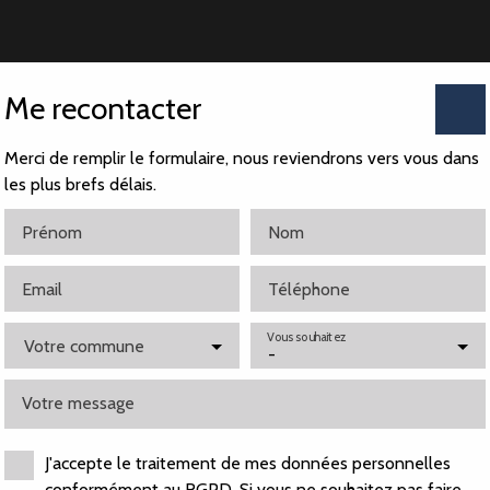
Me recontacter
Merci de remplir le formulaire, nous reviendrons vers vous dans
les plus brefs délais.
Prénom
Nom
Email
Téléphone
ocataire en place
Vous souhaitez
Votre commune
-
site merci de contacter directement
Romain LASKOWSKI au 06 
Votre message
J'accepte le traitement de mes données personnelles
conformément au RGPD. Si vous ne souhaitez pas faire