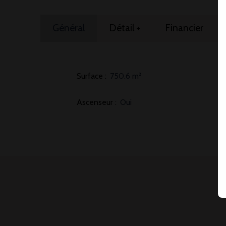
Général
Détail +
Financier
Surface
:
750.6
m²
Ascenseur
:
Oui