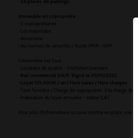
-24 places de parkings
Immeuble en copropriété :
-2 copropriétaires
-Lot majoritaire
-Ascenseur
-Au normes de sécurités / Accès PMR - ERP
L'ensemble est loué :
-Locataire de qualité - Institution bancaire
-
Bail commercial 3/6/9. Signé le 30/10/2025
-Loyer 125.000€ / an / Hors taxes / Hors charges
-Taxe foncière / Charge de copropriété : à la charge du l
-Indexation du loyer annuelle - Indice ILAT
Pour plus d'informations ou pour mettre en place une vi