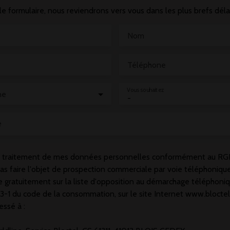
le formulaire, nous reviendrons vers vous dans les plus brefs délai
Nom
Téléphone
Vous souhaitez
ne
-
e
le traitement de mes données personnelles conformément au RGP
as faire l'objet de prospection commerciale par voie téléphoniqu
re gratuitement sur la liste d'opposition au démarchage téléphoni
223-1 du code de la consommation, sur le site Internet www.bloctel
essé à :