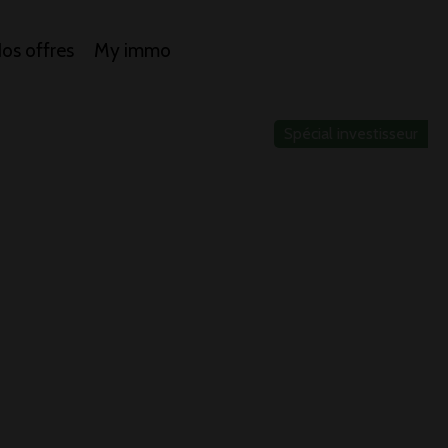
os offres
My immo
Spécial investisseur