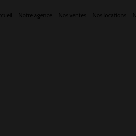
cueil
Notre agence
Nos ventes
Nos locations
N