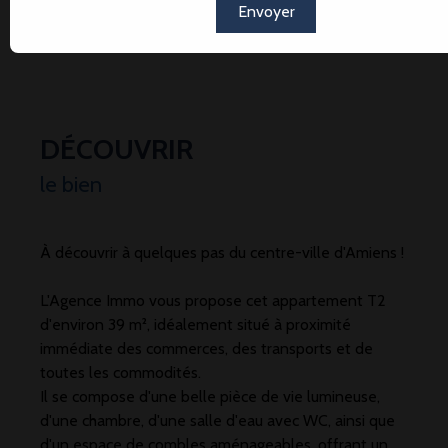
Envoyer
DÉCOUVRIR
le bien
À découvrir à quelques pas du centre-ville d'Amiens !
L'Agence Immo vous propose cet appartement T2
d'environ 39 m², idéalement situé à proximité
immédiate des commerces, des transports et de
toutes les commodités.
Il se compose d'une belle pièce de vie lumineuse,
d'une chambre, d'une salle d'eau avec WC, ainsi que
d'un espace de combles aménageables, offrant un