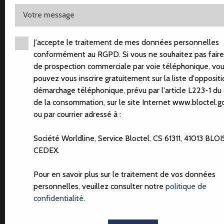
Votre message
J'accepte le traitement de mes données personnelles
conformément au RGPD. Si vous ne souhaitez pas faire 
APPARTEMENT T2-HYPER
de prospection commerciale par voie téléphonique, vo
pouvez vous inscrire gratuitement sur la liste d'opposit
CENTRE
démarchage téléphonique, prévu par l'article L223-1 du
HAI
de la consommation, sur le site Internet www.bloctel.go
138 000
€
ou par courrier adressé à :
Société Worldline, Service Bloctel, CS 61311, 41013 BLOI
CEDEX.
Pour en savoir plus sur le traitement de vos données
personnelles, veuillez consulter notre
politique de
Vente
Appartement
Amiens 80000
confidentialité
.
Appartement à vendre, 2 pièces - Amiens 80000