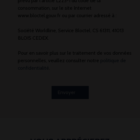
prévu par l'article L223-1 du code de la
consommation, sur le site Internet
www.bloctel.gouv.fr ou par courrier adressé à :
Société Worldline, Service Bloctel, CS 61311, 41013
BLOIS CEDEX.
Pour en savoir plus sur le traitement de vos données
personnelles, veuillez consulter notre
politique de
confidentialité
.
Envoyer