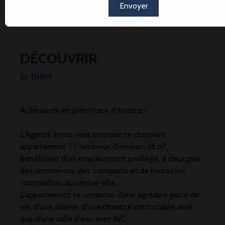
Envoyer
DÉCOUVRIR
le bien
À découvrir en plein cœur d'Amiens !
L'Agence Immo vous propose ce charmant
appartement T2 lumineux d'environ 38 m²,
bénéficiant d'un emplacement privilégié, à deux pas
des commerces, des transports et de toutes les
commodités du centre-ville.
L'appartement se compose d'une agréable pièce de
vie, d'une cuisine, d'une chambre confortable ainsi
que d'une salle d'eau avec WC.