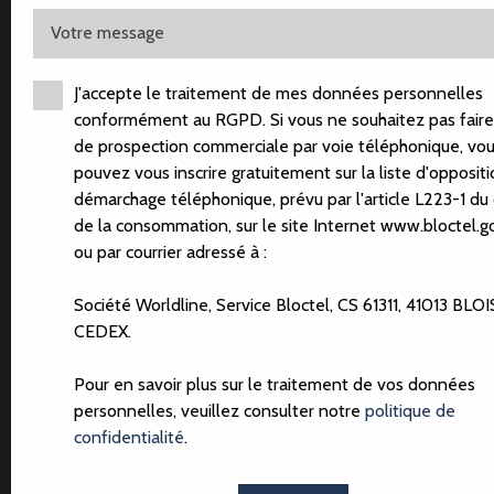
Votre message
J'accepte le traitement de mes données personnelles
conformément au RGPD. Si vous ne souhaitez pas faire 
T2 EN PLEIN COEUR D'AMIENS
de prospection commerciale par voie téléphonique, vo
pouvez vous inscrire gratuitement sur la liste d'opposit
HAI
125 000
€
démarchage téléphonique, prévu par l'article L223-1 du
de la consommation, sur le site Internet www.bloctel.go
ou par courrier adressé à :
Société Worldline, Service Bloctel, CS 61311, 41013 BLOI
CEDEX.
Vente
Appartement
Amiens 80000
Pour en savoir plus sur le traitement de vos données
Appartement à vendre, 2 pièces - Amiens 80000
personnelles, veuillez consulter notre
politique de
confidentialité
.