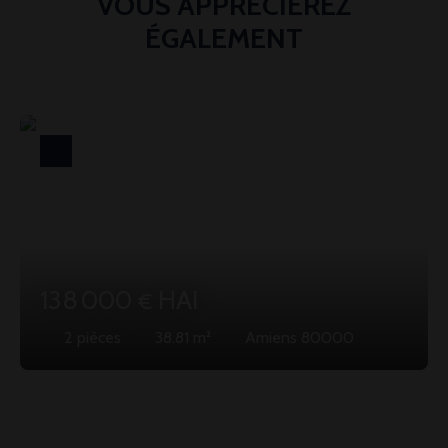
VOUS APPRÉCIEREZ
ÉGALEMENT
138 000
HAI
€
2
pièces
38.81
m²
Amiens 80000