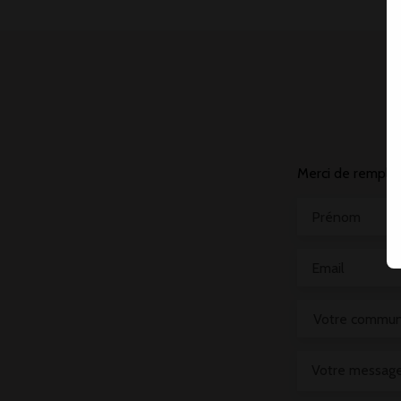
Merci de remplir 
Prénom
Email
Votre commu
Votre messag