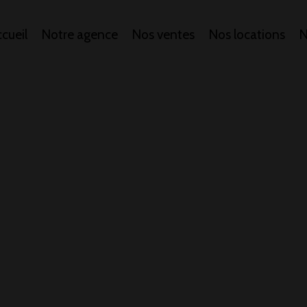
cueil
Notre agence
Nos ventes
Nos locations
N