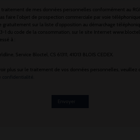
le traitement de mes données personnelles conformément au RGP
as faire l'objet de prospection commerciale par voie téléphoniqu
re gratuitement sur la liste d'opposition au démarchage téléphoni
223-1 du code de la consommation, sur le site Internet www.bloctel
essé à :
ldline, Service Bloctel, CS 61311, 41013 BLOIS CEDEX.
oir plus sur le traitement de vos données personnelles, veuillez 
e confidentialité
.
Envoyer