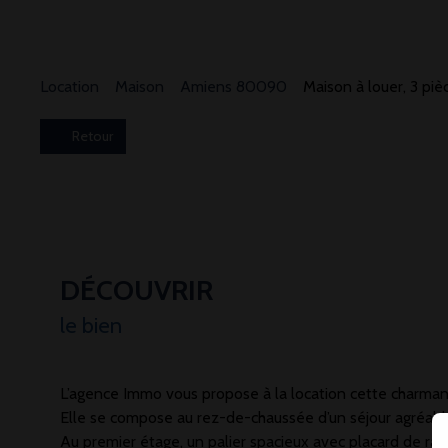
Location
Maison
Amiens 80090
Maison à louer, 3 p
Retour
DÉCOUVRIR
le bien
L’agence Immo vous propose à la location cette charman
Elle se compose au rez-de-chaussée d’un séjour agréabl
Au premier étage, un palier spacieux avec placard de r