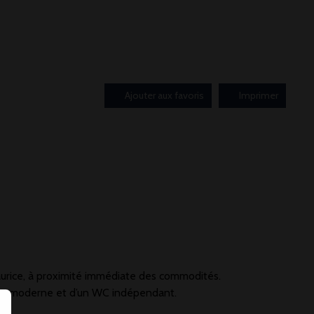
Ajouter aux favoris
Imprimer
aurice, à proximité immédiate des commodités.
uche moderne et d’un WC indépendant.