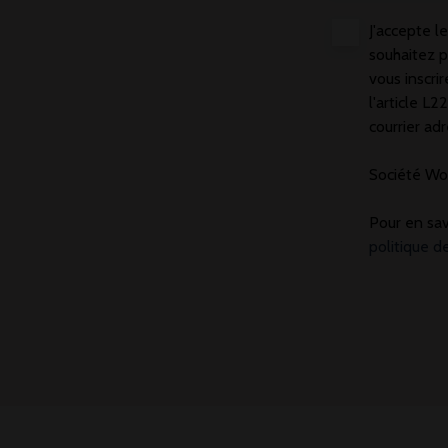
J'accepte 
souhaitez p
vous inscri
l'article L
courrier adr
Société Wor
Pour en sav
politique d