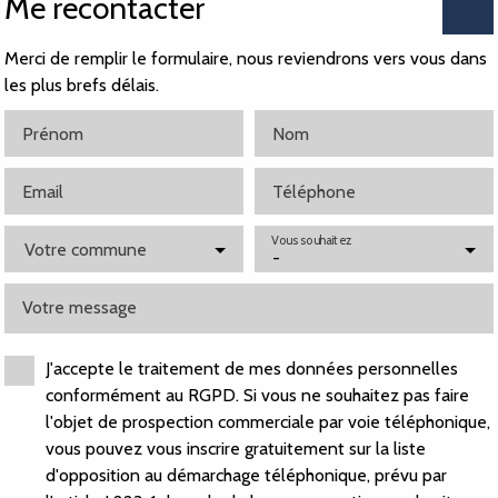
Me recontacter
re tout aussi lumineuse avec rangement.
Merci de remplir le formulaire, nous reviendrons vers vous dans
les plus brefs délais.
Prénom
Nom
Email
Téléphone
Vous souhaitez
Votre commune
Composition
Energie
Quartier
-
Votre message
Pièces
:
3
J'accepte le traitement de mes données personnelles
conformément au RGPD. Si vous ne souhaitez pas faire
Chambres
:
2
l'objet de prospection commerciale par voie téléphonique,
vous pouvez vous inscrire gratuitement sur la liste
d'opposition au démarchage téléphonique, prévu par