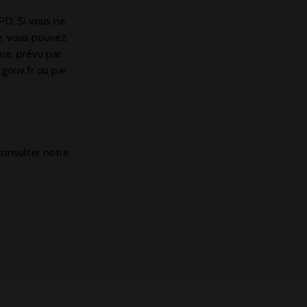
D. Si vous ne
e, vous pouvez
que, prévu par
.gouv.fr ou par
consulter notre