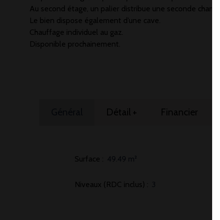
Au second étage, un palier distribue une seconde chamb
Le bien dispose également d’une cave.
Chauffage individuel au gaz.
Disponible prochainement.
Général
Détail +
Financier
Surface
:
49.49
m²
Niveaux (RDC inclus)
:
3