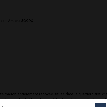
ièces - Amiens 80090
te maison entièrement rénovée, située dans le quartier Saint-M
e, d’une cuisine indépendante refaite à neuf, d’une salle de do
angement dessert une belle chambre lumineuse avec dressing.