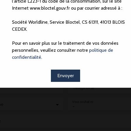
l'article L223-1 du code de la consommation, sur le site
Internet www.bloctel.gouv.fr ou par courrier adressé à :
Société Worldline, Service Bloctel, CS 61311, 41013 BLOIS
CEDEX.
CONTACTER L'AGENCE
pour ce bien
Pour en savoir plus sur le traitement de vos données
personnelles, veuillez consulter notre
politique de
le formulaire, nous reviendrons vers vous dans les plus brefs délai
confidentialité
.
Nom
Envoyer
Téléphone
Vous souhaitez
ne
-
e