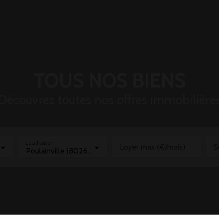
TOUS NOS BIENS
Découvrez toutes nos offres immobilière
Localisation
Loyer max (€/mois)
S
Poulainville (80260)