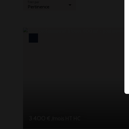
Trier par
Pertinence
3 400
€ /mois HT HC