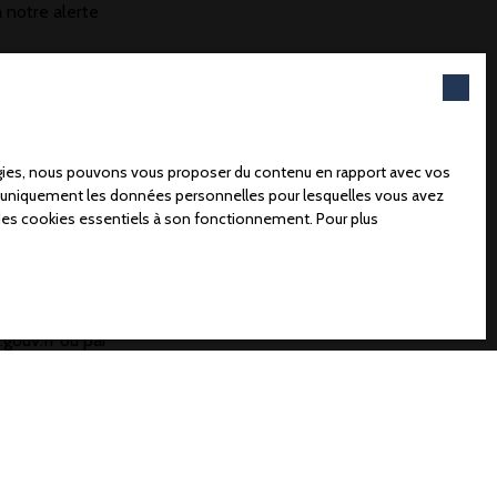
 notre alerte
 (80260)
logies, nous pouvons vous proposer du contenu en rapport avec vos
rons uniquement les données personnelles pour lesquelles vous avez
 des cookies essentiels à son fonctionnement. Pour plus
D. Si vous ne
e, vous pouvez
que, prévu par
.gouv.fr ou par
consulter notre