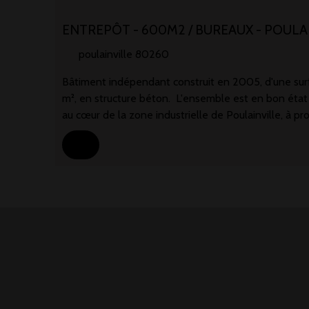
ENTREPÔT - 600M2 / BUREAUX - POULA
poulainville 80260
Bâtiment indépendant construit en 2005, d'une sur
m², en structure béton. L'ensemble est en bon état 
au cœur de la zone industrielle de Poulainville, à p
d'Amiens. Cette zone bénéficie d'une excellente acc
la rocade nord d'Amiens (D1001 / ex-N1), Liaison dir
(axe Paris-Calais. Entrepôt environ 520 m² :Belle ha
capacité de rayonnage importante. Chauffage par a
poids lourds par porte sectionnelle de grande dimensi
manœuvres et livraisons. Présence d'une porte de se
béton industriel adapté à une activité de stockage 
PMR environ 80 m² et mezzanine au 1er étage de 7
et salle de réunion. Double sanitaires. Chauffage él
lumineux, fonctionnels, et adaptés à un usage terti
d'environ 70 m² aménagée en local tisanerie et sal