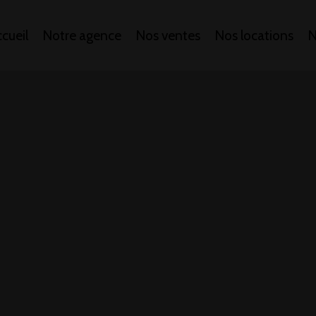
cueil
Notre agence
Nos ventes
Nos locations
N