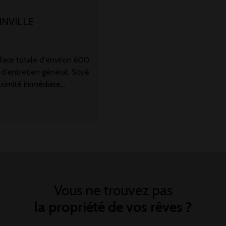
INVILLE
face totale d'environ 600
d'entretien général. Situé
roximité immédiate
essibilité : Accès rapide à
ecte vers l'autoroute A16
uteur sous plafond :
érothermes gaz. Accès
on : facilitant les
cours. Le sol est en
ou artisanale. Bureaux RDC
0m2 :Bureaux individuels
Vous ne trouvez pas
ectrique. Les espaces sont
la propriété de vos rêves ?
aire ;Une mezzanine
le de reposLe