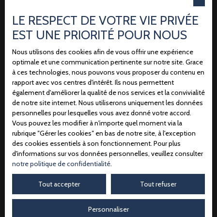
Email
LE RESPECT DE VOTRE VIE PRIVÉE
Type d'offre
Location
EST UNE PRIORITÉ POUR NOUS
Type de bien
Nous utilisons des cookies afin de vous offrir une expérience
Local professionnel
optimale et une communication pertinente sur notre site. Grace
à ces technologies, nous pouvons vous proposer du contenu en
Localisation
Camon (80450)
rapport avec vos centres d'intérêt. Ils nous permettent
également d'améliorer la qualité de nos services et la convivialité
de notre site internet. Nous utiliserons uniquement les données
Loyer max (€/mois)
personnelles pour lesquelles vous avez donné votre accord.
Vous pouvez les modifier à n'importe quel moment via la
Surface min (m²)
rubrique ″Gérer les cookies″ en bas de notre site, à l'exception
des cookies essentiels à son fonctionnement. Pour plus
J'accepte le traitement de mes données personnelles
d'informations sur vos données personnelles, veuillez consulter
notre politique de confidentialité
.
conformément au RGPD. Si vous ne souhaitez pas
faire l'objet de prospection commerciale par voie
Tout accepter
Tout refuser
téléphonique, vous pouvez vous inscrire gratuitement
sur la liste d'opposition au démarchage téléphonique,
Personnaliser
prévu par l'article L223-1 du code de la