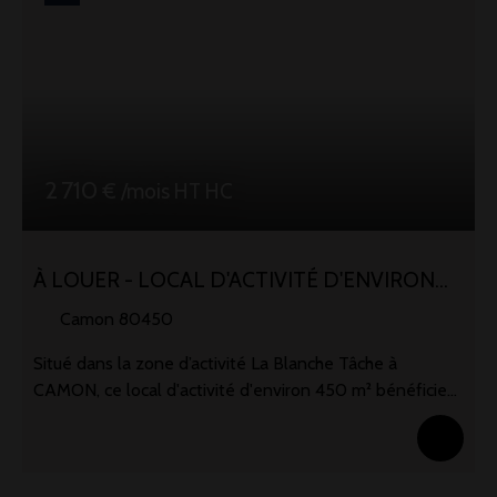
2 710
€ /mois HT HC
À LOUER - LOCAL D'ACTIVITÉ D'ENVIRON
450 M2 - CAMON (80)
Camon 80450
Situé dans la zone d’activité La Blanche Tâche à
CAMON, ce local d'activité d'environ 450 m² bénéficie
d’un emplacement stratégique avec un accès rapide à la
rocade et à seulement 5 minutes de l’autoroute A16. Le
bien comprend environ 55 m² de bureaux aménagés.
Caractéristiques et prestations : 2 bureaux