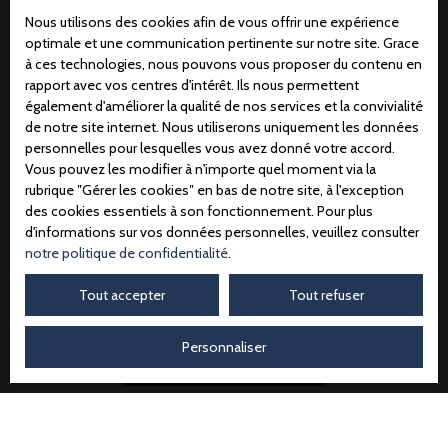
faire l'objet de prospection commerciale par voie
Nous utilisons des cookies afin de vous offrir une expérience
téléphonique, vous pouvez vous inscrire gratuitement
optimale et une communication pertinente sur notre site. Grace
sur la liste d'opposition au démarchage téléphonique,
à ces technologies, nous pouvons vous proposer du contenu en
prévu par l'article L223-1 du code de la
rapport avec vos centres d'intérêt. Ils nous permettent
également d'améliorer la qualité de nos services et la convivialité
consommation, sur le site Internet
de notre site internet. Nous utiliserons uniquement les données
www.bloctel.gouv.fr ou par courrier adressé à :
personnelles pour lesquelles vous avez donné votre accord.
Vous pouvez les modifier à n'importe quel moment via la
Société Worldline, Service Bloctel, CS 61311, 41013
rubrique ″Gérer les cookies″ en bas de notre site, à l'exception
BLOIS CEDEX.
des cookies essentiels à son fonctionnement. Pour plus
d'informations sur vos données personnelles, veuillez consulter
Pour en savoir plus sur le traitement de vos données
notre politique de confidentialité
.
personnelles, veuillez consulter notre
politique de
Tout accepter
Tout refuser
confidentialité
.
Personnaliser
Recevoir des annonces