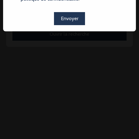
immobilières
Envoyer
Ouvrir la recherche
Type d'offre
Location
Type de bien
Bureau
Localisation
Longueau (80330)
Loyer max (€/mois)
Surface min (m²)