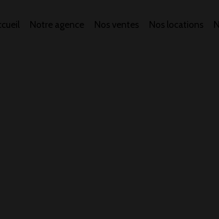
cueil
Notre agence
Nos ventes
Nos locations
N