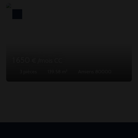
1 650
€ /mois CC
3
pièces
139.58
m²
Amiens 80000