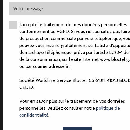
Votre message
J'accepte le traitement de mes données personnelles
+ de photos
conformément au RGPD. Si vous ne souhaitez pas faire 
de prospection commerciale par voie téléphonique, vo
pouvez vous inscrire gratuitement sur la liste d'opposit
démarchage téléphonique, prévu par l'article L223-1 du
À LOUER – SUPERBE T4 EN
de la consommation, sur le site Internet www.bloctel.go
DUPLEX AU PIED DE LA
ou par courrier adressé à :
CATHÉDRALE
Société Worldline, Service Bloctel, CS 61311, 41013 BLOI
1 350
€ /MOIS CC
CEDEX.
Pour en savoir plus sur le traitement de vos données
personnelles, veuillez consulter notre
politique de
confidentialité
.