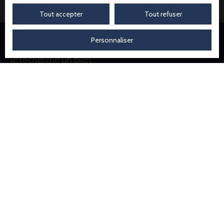
Tout accepter
Tout refuser
Personnaliser
Je recherche un bien
Location appartement Amiens (80000)
Vente appartement Amiens (80000)
Location local commercial Amiens (80000)
Vente maison Amiens (80000)
Location local commercial Rivery (80136)
Vente immeuble Amiens (80000)
Je suis propriétaire