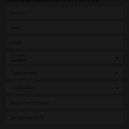
recherche en vous inscrivant à notre alerte mail !
Prénom
Nom
Email
Type d'offre
Location
Type de bien
Localisation
Loyer max (€/mois)
Surface min (m²)