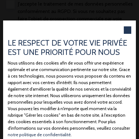
J'accepte le traitement de mes données personnelles
conformément au RGPD. Si vous ne souhaitez pas
faire l'objet de prospection commerciale par voie
téléphonique, vous pouvez vous inscrire gratuitement
sur la liste d'opposition au démarchage téléphonique,
LE RESPECT DE VOTRE VIE PRIVÉE
prévu par l'article L223-1 du code de la
consommation, sur le site Internet
EST UNE PRIORITÉ POUR NOUS
www.bloctel.gouv.fr ou par courrier adressé à :
Nous utilisons des cookies afin de vous offrir une expérience
optimale et une communication pertinente sur notre site. Grace
Société Worldline, Service Bloctel, CS 61311, 41013
à ces technologies, nous pouvons vous proposer du contenu en
BLOIS CEDEX.
rapport avec vos centres d'intérêt. Ils nous permettent
également d'améliorer la qualité de nos services et la convivialité
Pour en savoir plus sur le traitement de vos données
de notre site internet. Nous utiliserons uniquement les données
personnelles, veuillez consulter notre
politique de
personnelles pour lesquelles vous avez donné votre accord.
confidentialité
.
Vous pouvez les modifier à n'importe quel moment via la
rubrique ″Gérer les cookies″ en bas de notre site, à l'exception
des cookies essentiels à son fonctionnement. Pour plus
Recevoir des annonces
d'informations sur vos données personnelles, veuillez consulter
notre politique de confidentialité
.