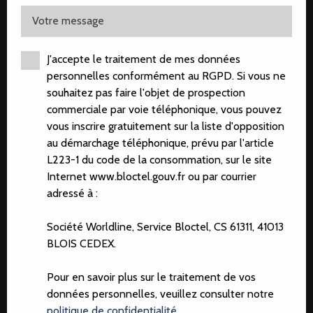
Votre message
J'accepte le traitement de mes données
personnelles conformément au RGPD. Si vous ne
souhaitez pas faire l'objet de prospection
commerciale par voie téléphonique, vous pouvez
vous inscrire gratuitement sur la liste d'opposition
au démarchage téléphonique, prévu par l'article
L223-1 du code de la consommation, sur le site
Internet www.bloctel.gouv.fr ou par courrier
adressé à :
TOUS NOS BIENS
Société Worldline, Service Bloctel, CS 61311, 41013
BLOIS CEDEX.
Découvrez toutes nos offres
immobilières
Pour en savoir plus sur le traitement de vos
données personnelles, veuillez consulter notre
politique de confidentialité
.