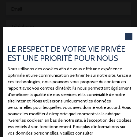
Email
Téléphone
Votre commune
LE RESPECT DE VOTRE VIE PRIVÉE
EST UNE PRIORITÉ POUR NOUS
Vous souhaitez
-
Nous utilisons des cookies afin de vous offrir une expérience
optimale et une communication pertinente sur notre site. Grace à
Votre message
ces technologies, nous pouvons vous proposer du contenu en
rapport avec vos centres d'intérêt. Ils nous permettent également
d'améliorer la qualité de nos services et la convivialité de notre
J'accepte le traitement de mes données personnelles
site internet. Nous utiliserons uniquement les données
conformément au RGPD. Si vous ne souhaitez pas
personnelles pour lesquelles vous avez donné votre accord. Vous
faire l'objet de prospection commerciale par voie
pouvez les modifier à n'importe quel moment via la rubrique
″Gérer les cookies″ en bas de notre site, à l'exception des cookies
téléphonique, vous pouvez vous inscrire gratuitement
essentiels à son fonctionnement. Pour plus d'informations sur
sur la liste d'opposition au démarchage téléphonique,
vos données personnelles, veuillez consulter
prévu par l'article L223-1 du code de la