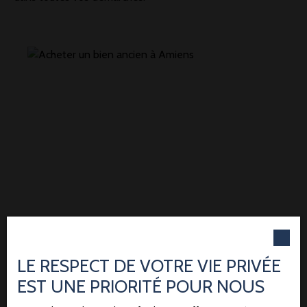
Évaluer l'état général du
bâtiment
LE RESPECT DE VOTRE VIE PRIVÉE
et les travaux à prévoir
EST UNE PRIORITÉ POUR NOUS