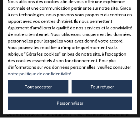
Nous utilisons des cookies afin de vous offrir une expérience
optimale et une communication pertinente sur notre site. Grace
Lors de l'
achat d'une résidence ancienne à Amiens
, une
à ces technologies, nous pouvons vous proposer du contenu en
inspection de l'état général du bâtiment s'impose. Soyez
rapport avec vos centres d'intérêt. Ils nous permettent
particulièrement attentif à la
toiture
, aux
façades
, à la
également d'améliorer la qualité de nos services et la convivialité
charpente
et aux
fondations
. Des fissures, des
de notre site internet. Nous utiliserons uniquement les données
personnelles pour lesquelles vous avez donné votre accord.
infiltrations ou des problèmes d'humidité peuvent
Vous pouvez les modifier à n'importe quel moment via la
engendrer des travaux
coûteux. N'hésitez pas à vous faire
rubrique ″Gérer les cookies″ en bas de notre site, à l'exception
accompagner par un professionnel
du bâtiment pour une
des cookies essentiels à son fonctionnement. Pour plus
expertise plus approfondie. Il pourra
identifier les points
d'informations sur vos données personnelles, veuillez consulter
faibles
et
vous donner une estimation des coûts
de
notre politique de confidentialité
.
réparation. Cette démarche vous permettra d'
évaluer le
montant total
des travaux à prévoir et d'ajuster votre
Tout accepter
Tout refuser
offre d'achat en conséquence.
Personnaliser
Outre la structure du bâtiment, il est essentiel d'examiner
l'état des
installations intérieures
: plomberie, électricité,
chauffage. Des installations
vétustes
peuvent être non
seulement dangereuses, mais également
énergivores
. Le